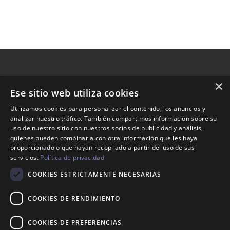
×
Ese sitio web utiliza cookies
Nosotros
Utilizamos cookies para personalizar el contenido, los anuncios y
analizar nuestro tráfico. También compartimos información sobre su
Tienda
uso de nuestro sitio con nuestros socios de publicidad y análisis,
Contacto
quienes pueden combinarla con otra información que les haya
proporcionado o que hayan recopilado a partir del uso de sus
servicios.
Política de privacidad
Aviso legal
COOKIES ESTRICTAMENTE NECESARIAS
Política de envíos
Política de devoluciones
COOKIES DE RENDIMIENTO
COOKIES DE PREFERENCIAS