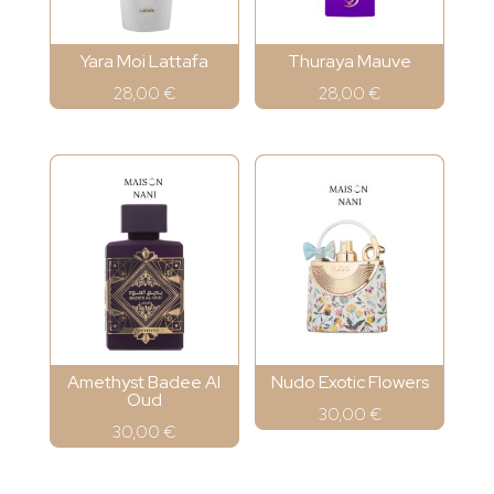
Yara Moi Lattafa
Thuraya Mauve
28,00
€
28,00
€
Amethyst Badee Al
Nudo Exotic Flowers
Oud
30,00
€
30,00
€