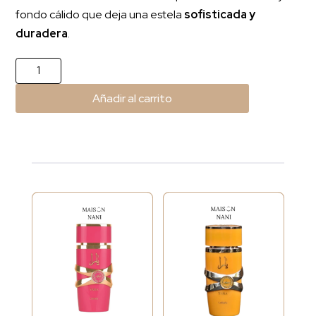
fondo cálido que deja una estela
sofisticada y
duradera
.
Ameerat
Al
Añadir al carrito
Arab
Prive
Rose
cantidad