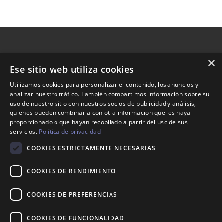
×
Ese sitio web utiliza cookies
Nosotros
Utilizamos cookies para personalizar el contenido, los anuncios y
analizar nuestro tráfico. También compartimos información sobre su
Tienda
uso de nuestro sitio con nuestros socios de publicidad y análisis,
Contacto
quienes pueden combinarla con otra información que les haya
proporcionado o que hayan recopilado a partir del uso de sus
servicios.
Política de privacidad
Aviso legal
COOKIES ESTRICTAMENTE NECESARIAS
Política de envíos
Política de devoluciones
COOKIES DE RENDIMIENTO
COOKIES DE PREFERENCIAS
623 35 94 34
COOKIES DE FUNCIONALIDAD