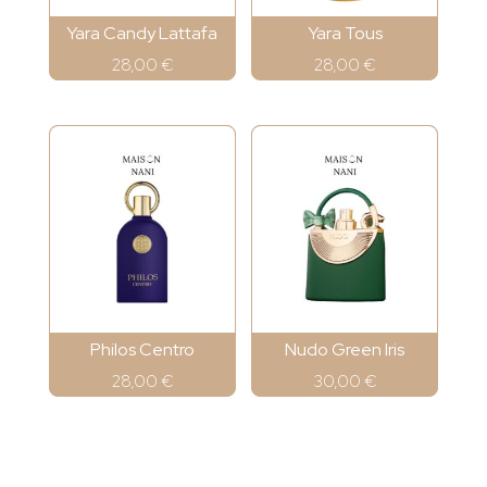
Yara Candy Lattafa
Yara Tous
28,00
€
28,00
€
Philos Centro
Nudo Green Iris
28,00
€
30,00
€