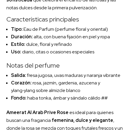
notas dulces desde la primera pulverización.
Características principales
Tipo:
Eau de Parfum (perfume floral y oriental)
Duración:
alta, con buena fijación en piel y ropa
Estilo:
dulce, floral y refinado
Uso:
diario, citas o ocasiones especiales
Notas del perfume
Salida:
fresa jugosa, uvas maduras y naranja vibrante
Corazón:
rosa, jazmín, gardenia, azucena y
ylang‑ylang sobre almizcle blanco
Fondo:
haba tonka, ámbar y sándalo cálido ##
Ameerat Al Arab Prive Rose
es ideal para quienes
buscan una fragancia
femenina, dulce y elegante
,
donde la rosa se mezcla con toques frutales frescos y un