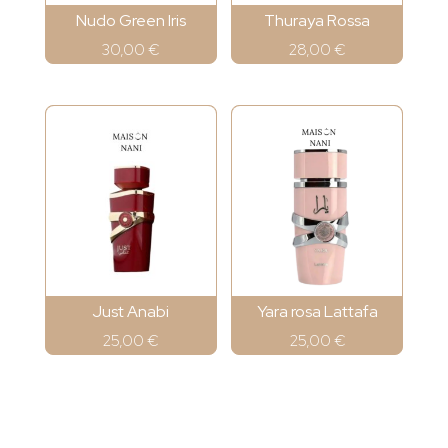
Nudo Green Iris
Thuraya Rossa
30,00
€
28,00
€
Just Anabi
Yara rosa Lattafa
25,00
€
25,00
€