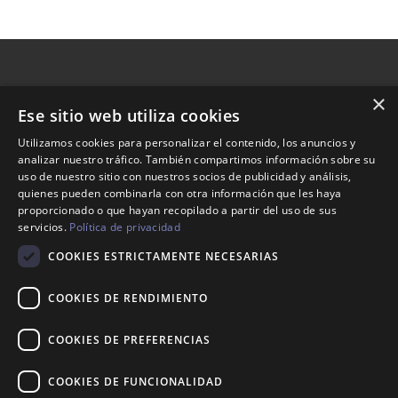
×
Ese sitio web utiliza cookies
Nosotros
Utilizamos cookies para personalizar el contenido, los anuncios y
analizar nuestro tráfico. También compartimos información sobre su
Tienda
uso de nuestro sitio con nuestros socios de publicidad y análisis,
Contacto
quienes pueden combinarla con otra información que les haya
proporcionado o que hayan recopilado a partir del uso de sus
servicios.
Política de privacidad
Aviso legal
COOKIES ESTRICTAMENTE NECESARIAS
Política de envíos
Política de devoluciones
COOKIES DE RENDIMIENTO
COOKIES DE PREFERENCIAS
623 35 94 34
COOKIES DE FUNCIONALIDAD
info@maisonnani.com