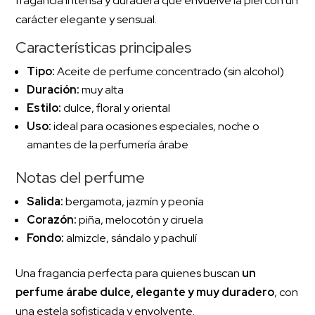
fragancia intensa y duradera que envuelve la piel con un
carácter elegante y sensual.
Características principales
Tipo:
Aceite de perfume concentrado (sin alcohol)
Duración:
muy alta
Estilo:
dulce, floral y oriental
Uso:
ideal para ocasiones especiales, noche o
amantes de la perfumería árabe
Notas del perfume
Salida:
bergamota, jazmín y peonía
Corazón:
piña, melocotón y ciruela
Fondo:
almizcle, sándalo y pachulí
Una fragancia perfecta para quienes buscan
un
perfume árabe dulce, elegante y muy duradero
, con
una estela sofisticada y envolvente.