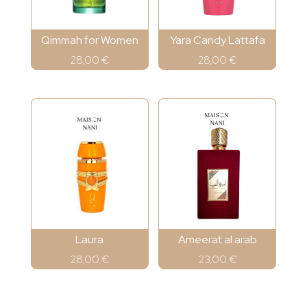
Qimmah for Women
Yara Candy Lattafa
28,00
€
28,00
€
Laura
Ameerat al arab
28,00
€
23,00
€