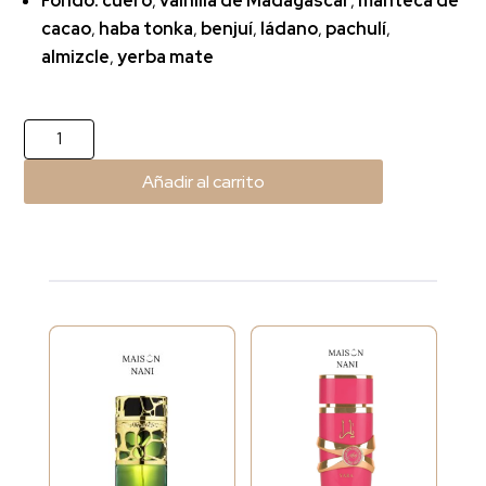
Fondo:
cuero
,
vainilla de Madagascar
,
manteca de
cacao
,
haba tonka
,
benjuí
,
ládano
,
pachulí
,
almizcle
,
yerba mate
Cocoa
Morado
Añadir al carrito
cantidad