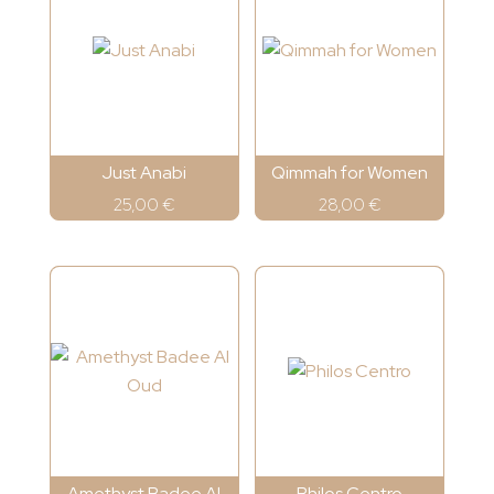
Just Anabi
Qimmah for Women
25,00
€
28,00
€
Amethyst Badee Al
Philos Centro