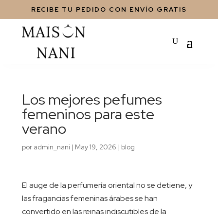
RECIBE TU PEDIDO CON ENVÍO GRATIS
Los mejores pefumes
femeninos para este
verano
por
admin_nani
|
May 19, 2026
|
blog
El auge de la perfumería oriental no se detiene, y
las fragancias femeninas árabes se han
convertido en las reinas indiscutibles de la