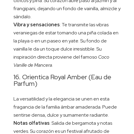
cítricos y piña. Su corazón abre paso al jazmín y al
frangipani, dejando un fondo de vainilla, almizcle y
sándalo.
Vibra y sensaciones
: Te transmite las vibras
veraniegas de estar tomando una piña colada en
la playa o en un paseo en yate. Su fondo de
vainilla le da un toque dulce irresistible. Su
inspiración directa proviene del famoso
Coco
Vanille de Mancera
.
16. Orientica Royal Amber (Eau de
Parfum)
La versatilidad y la elegancia se unen en esta
fragancia de la familia ámbar amaderada. Puede
sentirse densa, dulce y sumamente radiante.
Notas olfativas
: Salida de bergamota y notas
verdes. Su corazón es un festival afrutado de