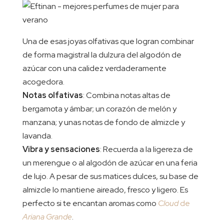
Una de esas joyas olfativas que logran combinar
de forma magistral la dulzura del algodón de
azúcar con una calidez verdaderamente
acogedora.
Notas olfativas
: Combina notas altas de
bergamota y ámbar; un corazón de melón y
manzana; y unas notas de fondo de almizcle y
lavanda.
Vibra y sensaciones
: Recuerda a la ligereza de
un merengue o al algodón de azúcar en una feria
de lujo. A pesar de sus matices dulces, su base de
almizcle lo mantiene aireado, fresco y ligero. Es
perfecto si te encantan aromas como
Cloud
de
Ariana
Grande
.