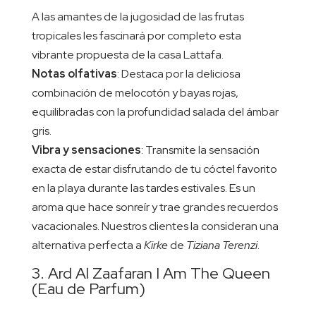
A las amantes de la jugosidad de las frutas
tropicales les fascinará por completo esta
vibrante propuesta de la casa Lattafa.
Notas olfativas
: Destaca por la deliciosa
combinación de melocotón y bayas rojas,
equilibradas con la profundidad salada del ámbar
gris.
Vibra y sensaciones
: Transmite la sensación
exacta de estar disfrutando de tu cóctel favorito
en la playa durante las tardes estivales. Es un
aroma que hace sonreír y trae grandes recuerdos
vacacionales. Nuestros clientes la consideran una
alternativa perfecta a
Kirke
de
Tiziana Terenzi
.
3. Ard Al Zaafaran I Am The Queen
(Eau de Parfum)