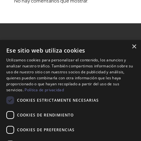
No hay comentarios que mostrar.
×
Ese sitio web utiliza cookies
Nosotros
Utilizamos cookies para personalizar el contenido, los anuncios y
analizar nuestro tráfico. También compartimos información sobre su
Tienda
uso de nuestro sitio con nuestros socios de publicidad y análisis,
Contacto
quienes pueden combinarla con otra información que les haya
proporcionado o que hayan recopilado a partir del uso de sus
servicios.
Política de privacidad
Aviso legal
COOKIES ESTRICTAMENTE NECESARIAS
Política de envíos
Política de devoluciones
COOKIES DE RENDIMIENTO
COOKIES DE PREFERENCIAS
623 35 94 34