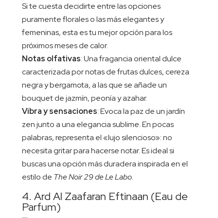
Si te cuesta decidirte entre las opciones
puramente florales o las más elegantes y
femeninas, esta es tu mejor opción para los
próximos meses de calor.
Notas olfativas
: Una fragancia oriental dulce
caracterizada por notas de frutas dulces, cereza
negra y bergamota, a las que se añade un
bouquet de jazmín, peonía y azahar.
Vibra y sensaciones
: Evoca la paz de un jardín
zen junto a una elegancia sublime. En pocas
palabras, representa el «lujo silencioso»: no
necesita gritar para hacerse notar. Es ideal si
buscas una opción más duradera inspirada en el
estilo de
The Noir 29 de Le Labo
.
4. Ard Al Zaafaran Eftinaan (Eau de
Parfum)