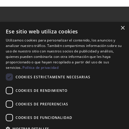
×
Ese sitio web utiliza cookies
Nosotros
Utilizamos cookies para personalizar el contenido, los anuncios y
analizar nuestro tráfico. También compartimos información sobre su
Tienda
uso de nuestro sitio con nuestros socios de publicidad y análisis,
Contacto
quienes pueden combinarla con otra información que les haya
proporcionado o que hayan recopilado a partir del uso de sus
servicios.
Política de privacidad
Aviso legal
COOKIES ESTRICTAMENTE NECESARIAS
Política de envíos
Política de devoluciones
COOKIES DE RENDIMIENTO
COOKIES DE PREFERENCIAS
623 35 94 34
COOKIES DE FUNCIONALIDAD
info@maisonnani.com
MOSTRAR DETALLES