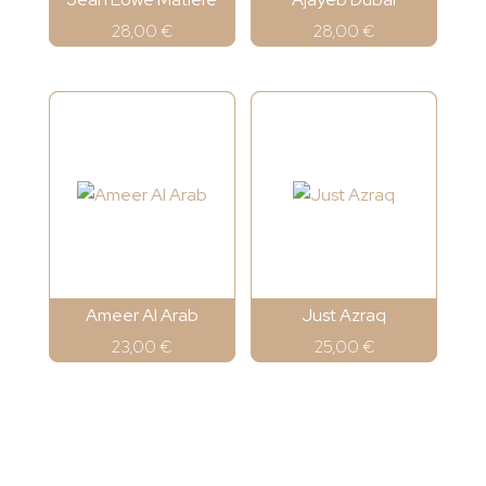
28,00
€
28,00
€
Ameer Al Arab
Just Azraq
23,00
€
25,00
€