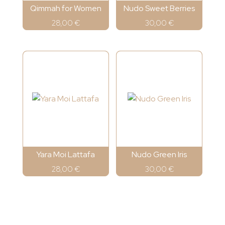
Qimmah for Women
Nudo Sweet Berries
28,00
€
30,00
€
Yara Moi Lattafa
Nudo Green Iris
28,00
€
30,00
€