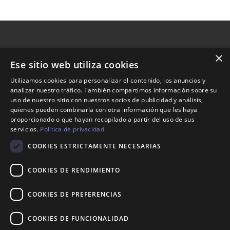
×
Ese sitio web utiliza cookies
Nosotros
Utilizamos cookies para personalizar el contenido, los anuncios y
analizar nuestro tráfico. También compartimos información sobre su
Tienda
uso de nuestro sitio con nuestros socios de publicidad y análisis,
Contacto
quienes pueden combinarla con otra información que les haya
proporcionado o que hayan recopilado a partir del uso de sus
servicios.
Política de privacidad
Aviso legal
COOKIES ESTRICTAMENTE NECESARIAS
Política de envíos
Política de devoluciones
COOKIES DE RENDIMIENTO
COOKIES DE PREFERENCIAS
623 35 94 34
COOKIES DE FUNCIONALIDAD
info@maisonnani.com