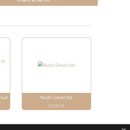
 Oud
Nudo Green Iris
30,00
€