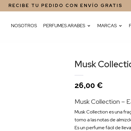
RECIBE TU PEDIDO CON ENVÍO GRATIS
NOSOTROS
PERFUMES ARABES
MARCAS
Musk Collecti
26,00
€
Musk Collection – 
Musk Collection es una fra
torno a las notas de almiz
Es un perfume fácil de llev