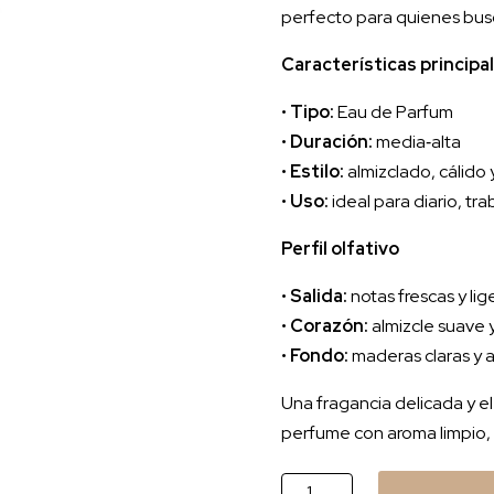
perfecto para quienes busca
Características principa
•
Tipo:
Eau de Parfum
•
Duración:
media‑alta
•
Estilo:
almizclado, cálido y
•
Uso:
ideal para diario, tr
Perfil olfativo
•
Salida:
notas frescas y lig
•
Corazón:
almizcle suave y 
•
Fondo:
maderas claras y 
Una fragancia delicada y 
perfume con aroma limpio, c
Musk