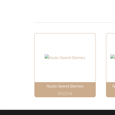
Nudo Sweet Berries
N
30,00
€