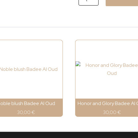
Collection
Tahara
Vanilla
cantidad
oble blush Badee Al Oud
Honor and Glory Badee Al
30,00
€
30,00
€