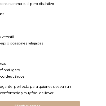
n un aroma sutil pero distintivo.
les
 versátil
abajo o ocasiones relajadas
eras
floral ligero
acordes cálidos
elegante, perfecta para quienes desean un
onfortable y muy fácil de llevar.
Añadir al carrito