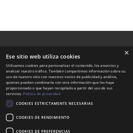
×
Ese sitio web utiliza cookies
Nosotros
Utilizamos cookies para personalizar el contenido, los anuncios y
analizar nuestro tráfico. También compartimos información sobre su
Tienda
uso de nuestro sitio con nuestros socios de publicidad y análisis,
Contacto
quienes pueden combinarla con otra información que les haya
proporcionado o que hayan recopilado a partir del uso de sus
servicios.
Política de privacidad
Aviso legal
COOKIES ESTRICTAMENTE NECESARIAS
Política de envíos
Política de devoluciones
COOKIES DE RENDIMIENTO
COOKIES DE PREFERENCIAS