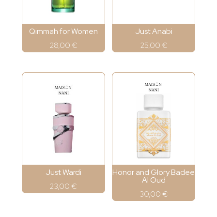
Qimmah for Women
Just Anabi
28,00
€
25,00
€
Just Wardi
Honor and Glory Badee
Al Oud
23,00
€
30,00
€