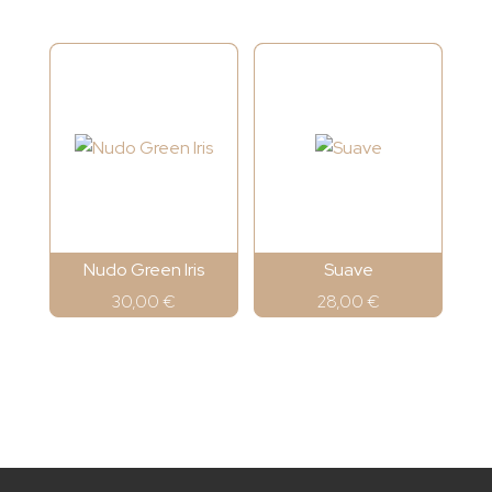
Nudo Green Iris
Suave
30,00
€
28,00
€