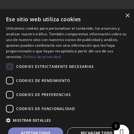
×
Ese sitio web utiliza cookies
Nosotros
Utilizamos cookies para personalizar el contenido, los anuncios y
analizar nuestro tráfico. También compartimos información sobre su
Tienda
uso de nuestro sitio con nuestros socios de publicidad y análisis,
Contacto
quienes pueden combinarla con otra información que les haya
proporcionado o que hayan recopilado a partir del uso de sus
servicios.
Política de privacidad
Aviso legal
COOKIES ESTRICTAMENTE NECESARIAS
Política de envíos
Política de devoluciones
COOKIES DE RENDIMIENTO
COOKIES DE PREFERENCIAS
623 35 94 34
COOKIES DE FUNCIONALIDAD
info@maisonnani.com
MOSTRAR DETALLES
0
ACEPTAR TODO
RECHAZAR TODO