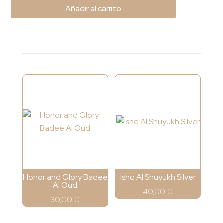
Añadir al carrito
nuit
Intense
Man
Limited
edition
cantidad
Honor and Glory Badee
Ishq Al Shuyukh Silver
Al Oud
40,00
€
30,00
€