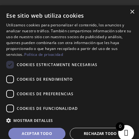
×
Ese sitio web utiliza cookies
Nosotros
Utilizamos cookies para personalizar el contenido, los anuncios y
analizar nuestro tráfico. También compartimos información sobre su
Tienda
uso de nuestro sitio con nuestros socios de publicidad y análisis,
Contacto
quienes pueden combinarla con otra información que les haya
proporcionado o que hayan recopilado a partir del uso de sus
servicios.
Política de privacidad
Aviso legal
COOKIES ESTRICTAMENTE NECESARIAS
Política de envíos
Política de devoluciones
COOKIES DE RENDIMIENTO
COOKIES DE PREFERENCIAS
623 35 94 34
COOKIES DE FUNCIONALIDAD
info@maisonnani.com
MOSTRAR DETALLES
0
ACEPTAR TODO
RECHAZAR TODO