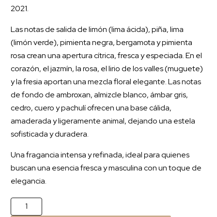
2021.
Las notas de salida de limón (lima ácida), piña, lima
(limón verde), pimienta negra, bergamota y pimienta
rosa crean una apertura cítrica, fresca y especiada. En el
corazón, el jazmín, la rosa, el lirio de los valles (muguete)
y la fresia aportan una mezcla floral elegante. Las notas
de fondo de ambroxan, almizcle blanco, ámbar gris,
cedro, cuero y pachulí ofrecen una base cálida,
amaderada y ligeramente animal, dejando una estela
sofisticada y duradera.
Una fragancia intensa y refinada, ideal para quienes
buscan una esencia fresca y masculina con un toque de
elegancia.
Club
de