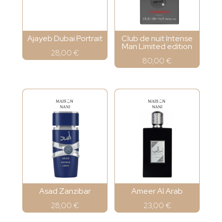
Ajayeb Dubai Portrait
Club de nuit Intense
Man Limited edition
28,00
€
80,00
€
Asad Zanzibar
Ameer Al Arab
28,00
€
23,00
€