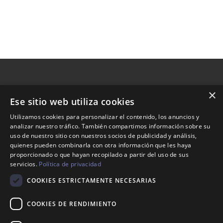
×
Ese sitio web utiliza cookies
Nosotros
Utilizamos cookies para personalizar el contenido, los anuncios y
analizar nuestro tráfico. También compartimos información sobre su
Tienda
uso de nuestro sitio con nuestros socios de publicidad y análisis,
Contacto
quienes pueden combinarla con otra información que les haya
proporcionado o que hayan recopilado a partir del uso de sus
servicios.
Política de privacidad
Aviso legal
COOKIES ESTRICTAMENTE NECESARIAS
Política de envíos
Política de devoluciones
COOKIES DE RENDIMIENTO